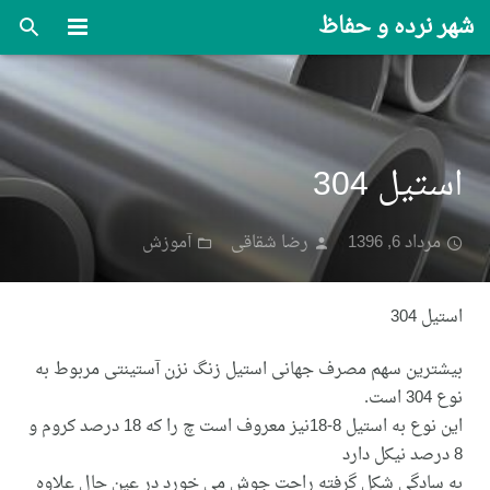
شهر نرده و حفاظ
صفحه اصلی
خدمات
استیل 304
گالری
وبلاگ
مرداد 6, 1396
رضا شقاقی
آموزش
درباره ما
استیل 304
ارتباط با ما
بیشترین سهم مصرف جهانی استیل زنگ نزن آستینتی مربوط به
نوع 304 است.
این نوع به استیل 8-18نیز معروف است چ را که 18 درصد کروم و
8 درصد نیکل دارد
به سادگی شکل گرفته راحت جوش می خورد در عین حال علاوه