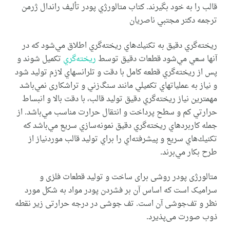
قالب را به خود بگيرند. كتاب متالورژي پودر تأليف راندال ژرمن
ترجمه دكتر مجتبي ناصريان
ريخته‌گري دقيق به تكنيك‌هاي ريخته‌گري اطلاق مي‌شود كه در
آنها سعي مي‌شود قطعات دقيق توسط
ريخته‌گري
تكميل شوند و
پس از ريخته‌گري قطعه كامل با دقت و تلرانسهاي لازم توليد شود
و نياز به عملياتهاي تكميلي مانند سنگ‌زني و تراشكاری نمي‌باشد
مهمترين نياز ريخته‌گري دقيق توليد قالب‌، با دقت بالا و انبساط
حرارتي كم و سطح پرداخت و انتقال حرارت مناسب مي‌باشد. از
جمله كاربردهاي ريخته‌گري دقيق نمونه‌سازي سريع مي‌باشد كه
تكنيك‌هاي سريع و پيشرفته‌اي را براي توليد قالب موردنياز از
طرح بكار مي‌برند.
متالورژی پودر روشی برای ساخت و تولید قطعات فلزی و
سرامیک است که اساس آن بر فشردن پودر مواد به شکل مورد
نظر و تف‌جوشی آن است. تف جوشی در درجه حرارتی زیر نقطه
ذوب صورت می‌‌پذیرد.