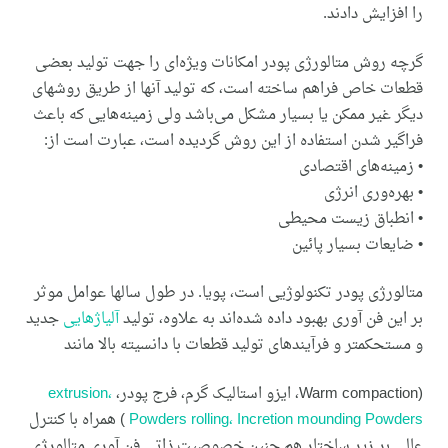
را افزایش دادند.
گرچه روش متالورژی پودر امکانات ویژه‌ای را جهت تولید بعضی
قطعات خاص فراهم ساخته است، که تولید آنها از طریق روشهای
دیگر غیر ممکن یا بسیار مشکل می‌‌باشد ولی زمینه‌هايی که باعث
فراگیر شدن استفاده از این روش گردیده است، عبارت‌ است از:
• زمینه‌های اقتصادی
• بهره‌وری انرژی
• انطباق زیست محیطی
• ضایعات بسیار پائین
متالورژی پودر تکنولوژیی است، پویا. در طول سالها عوامل موثر
بر این فن آوری بهبود داده شده‌اند به علاوه، تولید
آلیاژهایی
جدید
و مستحکمتر و فرآیندهای تولید قطعات با دانسیته بالا مانند
(Warm compaction، ایزو استالیک گرم، فرج پودر،
extrusion،
Powders rolling، Incretion mounding Powders
) همراه با کنترل
عالی بر زیر ساختار هم چنین خصوصیت ذاتی فن آوری متالورژی