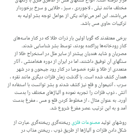
قرار گرفته است. انواع سنگهای مس از ظاهری فلزی با رنگهای
مختلف مانند نیلی ، لاجوردی ، سبز ، طلایی و سرخ برخوردار
می‌‌باشند. این امر می‌‌تواند یکی از عوامل توجه بشر اولیه به
ترکیبات حاوی مس باشد.
برخی معتقدند که گویا اولین بار ذرات طلا که در کنار ماسه‌های
کنار رودخانه‌ها پراکنده بودند، توسط بشر شناسایی شدند.
مصریان و شاید هندیان بیشتر از سایر ملل در استخراج طلا از
سنگهای آن توفیق داشتند، اما در ایران از دوره هخامنشی ، آثار
متعددی از طلا و نقره خصوصا در کنار رود جیحون و در شهر
همدان کشف شده است. با گذشت زمان فلزات دیگری مانند نقره ،
سرب ، آنتیموان و قلع نیز کشف شدند و بشر توانست با استفاده از
آتش ، ذوب فلزات را تجربه نموده و آلیاژهای مختلف را بدست
آورد. به عنوان مثال ، از مخلوط کردن قلع و مس ، مفرغ بدست
آمد و به این ترتیب عصر مفرغ شروع شد.
روشهای تولید
مصنوعات فلزی
ریخته‌گری ریخته‌گری عبارت از
شکل دادن فلزات و آلیاژها از طریق ذوب ، ریختن مذاب در