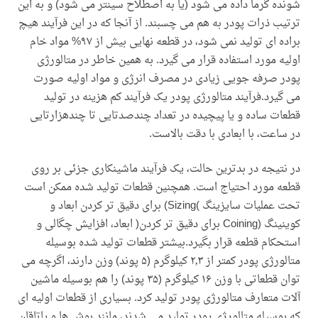
شونده گرما داده می شود (يا به اصطلاح سينتر می شود) و به اين
ترتيب ذرات پودر به هم می چسبند. از آنجا که در اين فرآيند هيچ
براده ای توليد نمی شود، در قطعه نهايی بيش از ۹۷% مواد خام
اوليه مورد استفاده قرار می گيرد. به همين خاطر در متالورژی
پودر صرفه جويی زيادی در مصرف انرژی و مواد اوليه صورت
می گيرد.فرآيند متالورژی پودر يک فرآيند کم هزينه در توليد
قطعات ساده و يا پيچيده در تعداد چندصدتايی تا چندهزارتايی
در ساعت، با ابعادی با دقت بالاست.
در نتيجه در بدترين حالت، يک فرآيند ماشينکاری جزئی بر روی
قطعه مورد احتياج است. همچنين قطعات توليد شده ممکن است
تحت عمليات سايزينگ )Sizing) برای دقيق تر کردن ابعاد و
کوينينگ (Coining برای دقيق تر کردن( ابعاد، افزايش چگالی و
استحکام قطعه قرار بگيرد.بيشتر قطعات توليد شده بوسيله
متالورژی پودر کمتر از ۲٫۳ کيلوگرم (۵ پوند) وزن دارند، اگرچه می
توان قطعاتی با وزن ۱۶ کيلوگرم (۳۵ پوند) را هم بوسيله ماشين
آلات متعارف متالورژی پودر توليد کرد. بسياری از قطعات اوليه ای
که بوسيله متالورژی پودر توليد می شدند، مانند بوش ها و ياتاقان