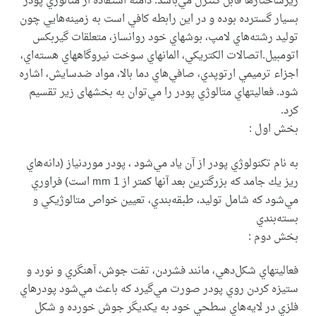
ريزساختارها قابل كنترل مي‌باشد. دامنة استفاده از متالوژي پودر
بسيار گسترده بوده و در اين رابطه كافي است به زمينه‌هايي چون
توليد رشته‌هاي لامپ، بوشهاي خود روانساز، متعلقات گيربكس
اتومبيل.اتصالات الكتريكي،‌ المانهاي سوخت نيروگاههاي هسته‌اي،
اجزاء ترميمي ارتوپدي، ‌صافي‌هاي دما بالا، مواد ضدسايش، اشاره
شود. فعاليتهاي متالوژي پودر را مي‌توان به بخشهای زیر تقسيم
كرد.
بخش اول :
به نام تكنولوژي پودر از آن ياد مي‌شود ، پودر موردنياز (دانه‌هاي
ريز يك جامد كه بزرگترين بعد آنها كمتر از mm 1 است) فراوري
مي‌شود كه شامل توليد، طبقه‌بندي، تعيين خواص متالوژيكي و
بسته‌بندي
بخش دوم :
فعاليتهاي شكل‌دهي، مانند فشردن،‌ تفت جوش،‌ آهنگري و نورد و
ستيزه كردن روي پودر صورت مي‌گيرد كه باعث مي‌شود پودرهاي
فلزي در لايه‌هاي سطحي خود به يكديگر جوش خورده و شكل