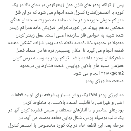
پس از تراکم پودر های فلزی عمل زینترکردن در دمای بالا در یک
کوره با اتمسفر(فشار) کنترل شده انجام می شود که در ان فلز
متراکم جوش خورده و در حالت جامد به صورت ساختمان همگن
محکمی به هم پیوند می خورد.خواص فیزیکی ماده متراکم زینتر
شده شبیه به خواص فلز سازنده اصلی است. عمل زینتر کردن
معمولا در حدودو۸۰تا۹۰دصد نقطه ذوب پودر فلزات تشکیل دهنده
قطعه انجام می گیرد تا امکان چسبیدن ذره ها در امتداد فصل
مشترکشان وجود داشته باشد. تراکم پودر به وسیله پرس کردن
همزمان سنبه های بالایی وپایینی ،تحت فشارهایی درحدود
۴۲۱۸kg/cm2 انجام می شود.
صنعت متالورژی پودر
متالورژی پودر P/M يک روش بسيار پيشرفته برای توليد قطعات
آهنی و غيرآهنی با قابليت اعتماد بالاست. با مخلوط کردن
پودرهای عناصر و يا آلياژهای مختلف و سپس فشرده کردن آنها در
يک قالب بوسيله پرس، شکل نهايی قطعه بدست می آيد. در
مرحله بعد، اين قطعه خام در يک کوره مخصوص با اتمسفر کنترل